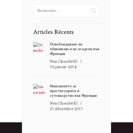
Rechercher :
Articles Récents
Освобождаване на
обвиняеми и на осъдени във
Франция
Non Classifié(e)
10 janvier 2018
Наказанието за
проституцията и
сутеньорство във Франция
Non Classifié(e)
21 décembre 2017